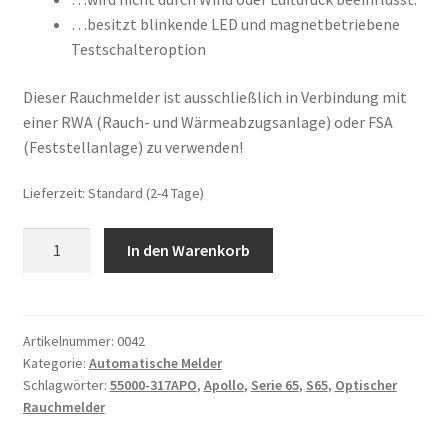
…besitzt blinkende LED und magnetbetriebene
Testschalteroption
Dieser Rauchmelder ist ausschließlich in Verbindung mit
einer RWA (Rauch- und Wärmeabzugsanlage) oder FSA
(Feststellanlage) zu verwenden!
Lieferzeit:
Standard (2-4 Tage)
Optischer
In den Warenkorb
Rauchmelder
Apollo
Serie
65
Artikelnummer:
0042
Kategorie:
Automatische Melder
inkl.
Schlagwörter:
55000-317APO
,
Apollo
,
Serie 65
,
S65
,
Optischer
Sockel
Rauchmelder
Menge