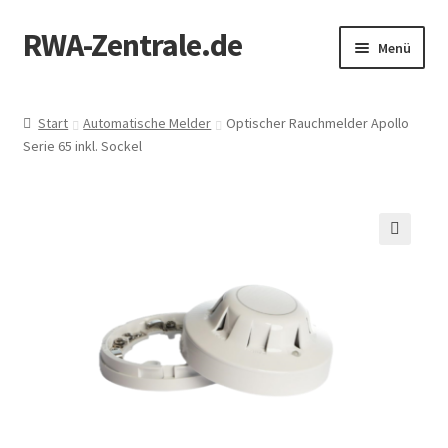
RWA-Zentrale.de
Zur
Zum
Menü
Navigation
Inhalt
springen
springen
Unterm
Produkte
öffnen
Start
Automatische Melder
Optischer Rauchmelder Apollo
Serie 65 inkl. Sockel
RWA-Online-Shop
Zertifizierung
Mein Konto
🔍
Kontakt