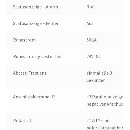
Statusanzeige – Alarm
Rot
Statusanzeige – Fehler
Aus
Ruhestrom
50μA
Ruhestrom getestet bei
24V DC
Abtast-Frequenz
einmal alle 3
Sekunden
Anschlussklemme -R
-R Parallelanzeige
negativer Anschluss
Polarität
L1 & L2 sind
polaritätsunabhängi