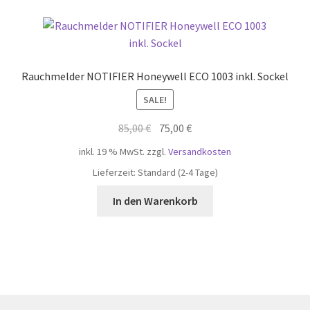
Rauchmelder NOTIFIER Honeywell ECO 1003 inkl. Sockel
SALE!
Ursprünglicher
Aktueller
85,00
€
75,00
€
Preis
Preis
inkl. 19 % MwSt.
zzgl.
Versandkosten
war:
ist:
Lieferzeit:
Standard (2-4 Tage)
85,00 €
75,00 €.
In den Warenkorb