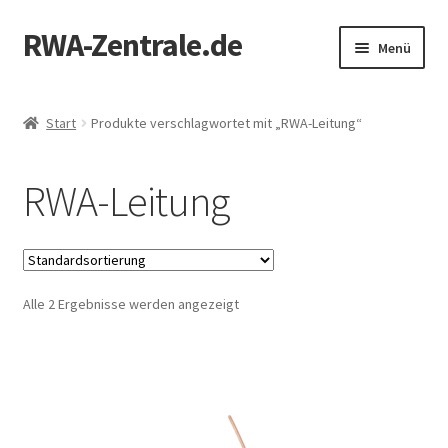
RWA-Zentrale.de
Zur
Zum
Menü
Navigation
Inhalt
springen
springen
Unterm
Produkte
öffnen
Start
Produkte verschlagwortet mit „RWA-Leitung“
RWA-Online-Shop
RWA-Leitung
Zertifizierung
Mein Konto
Alle 2 Ergebnisse werden angezeigt
Kontakt