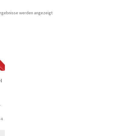
 Ergebnisse werden angezeigt
l
.
-4