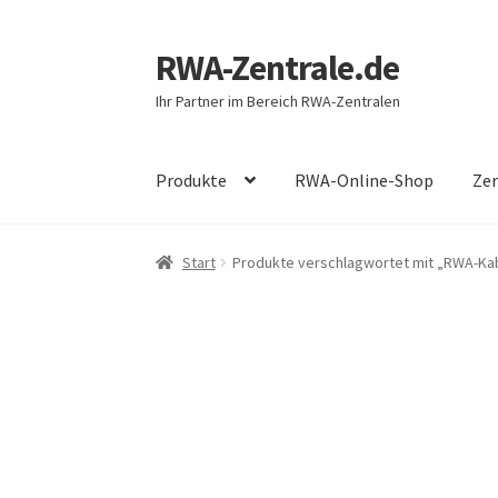
RWA-Zentrale.de
Zur
Zum
Navigation
Inhalt
Ihr Partner im Bereich RWA-Zentralen
springen
springen
Produkte
RWA-Online-Shop
Zer
Start
Produkte verschlagwortet mit „RWA-Ka