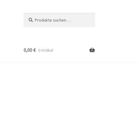
Suchen
Suchen
nach:
0,00
€
0 Artikel