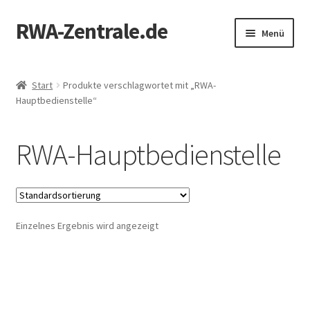
RWA-Zentrale.de
Zur
Zum
Menü
Navigation
Inhalt
springen
springen
Unterm
Produkte
öffnen
Start
Produkte verschlagwortet mit „RWA-
Hauptbedienstelle“
RWA-Online-Shop
Zertifizierung
RWA-Hauptbedienstelle
Mein Konto
Kontakt
Einzelnes Ergebnis wird angezeigt