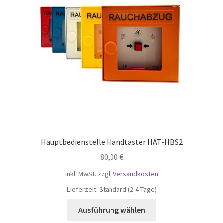
Hauptbedienstelle Handtaster HAT-HBS2
80,00
€
inkl. MwSt.
zzgl.
Versandkosten
Lieferzeit:
Standard (2-4 Tage)
Dieses
Ausführung wählen
Produkt