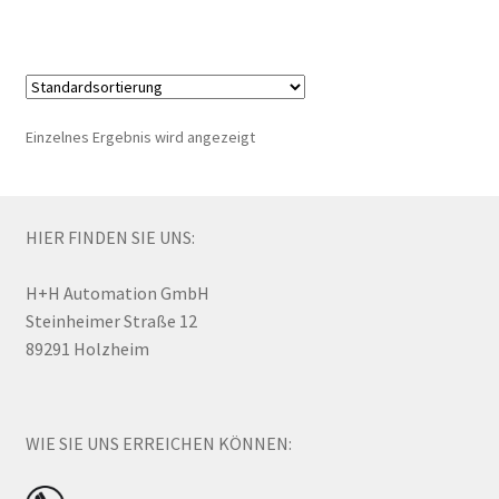
weist
mehrere
Varianten
auf.
Die
Einzelnes Ergebnis wird angezeigt
Optionen
können
auf
der
HIER FINDEN SIE UNS:
Produktseite
gewählt
H+H Automation GmbH
werden
Steinheimer Straße 12
89291 Holzheim
WIE SIE UNS ERREICHEN KÖNNEN: