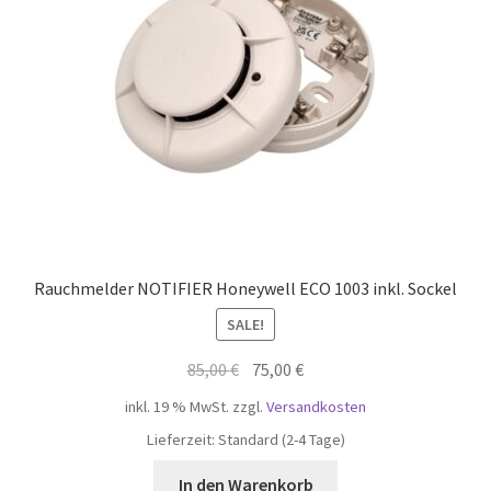
Rauchmelder NOTIFIER Honeywell ECO 1003 inkl. Sockel
SALE!
Ursprünglicher
Aktueller
85,00
€
75,00
€
Preis
Preis
inkl. 19 % MwSt.
zzgl.
Versandkosten
war:
ist:
Lieferzeit:
Standard (2-4 Tage)
85,00 €
75,00 €.
In den Warenkorb