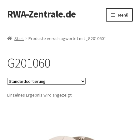
RWA-Zentrale.de
Zur
Zum
Menü
Navigation
Inhalt
springen
springen
Unterm
Produkte
öffnen
Start
Produkte verschlagwortet mit „G201060“
RWA-Online-Shop
G201060
Zertifizierung
Mein Konto
Einzelnes Ergebnis wird angezeigt
Kontakt