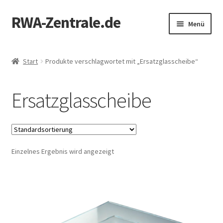
RWA-Zentrale.de
Zur
Zum
Menü
Navigation
Inhalt
springen
springen
Unterm
Produkte
öffnen
Start
Produkte verschlagwortet mit „Ersatzglasscheibe“
RWA-Online-Shop
Ersatzglasscheibe
Zertifizierung
Mein Konto
Einzelnes Ergebnis wird angezeigt
Kontakt