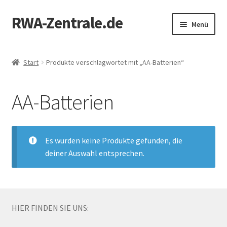
RWA-Zentrale.de
Zur
Zum
Menü
Navigation
Inhalt
springen
springen
Unterm
Produkte
öffnen
Start
Produkte verschlagwortet mit „AA-Batterien“
RWA-Online-Shop
AA-Batterien
Zertifizierung
Mein Konto
Es wurden keine Produkte gefunden, die
deiner Auswahl entsprechen.
Kontakt
HIER FINDEN SIE UNS: